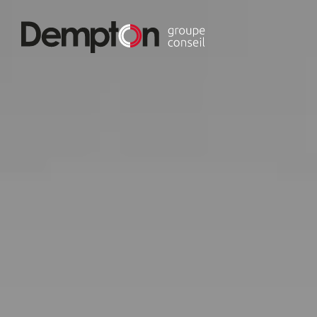
À propos
Expertise
Intelligence Artificielle
Secteurs
Développement et intégration
Actualités
Intelligence d'affaires et données analytiques
Carrière
Infonuagique et cybersécurité