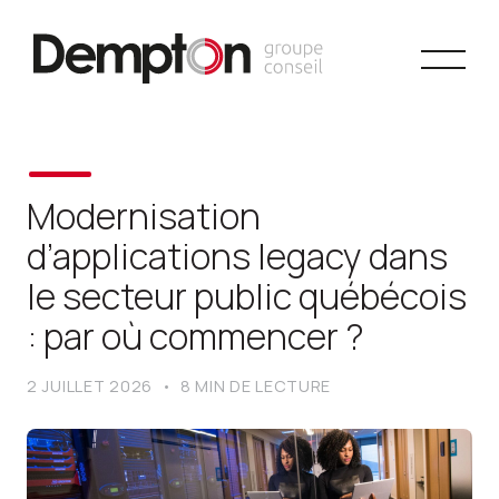
À propos
Modernisation
d’applications legacy dans
Expertise
le secteur public québécois
Intelligence Artificielle
Secteurs
: par où commencer ?
Développement et intégration
Actualités
2 JUILLET 2026 • 8 MIN DE LECTURE
Intelligence d'affaires et données analytiques
Carrière
Infonuagique et cybersécurité